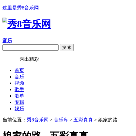
这里是秀8音乐网
音乐
搜 索
秀8音乐
秀出精彩
首页
音乐
视频
歌手
歌单
专辑
娱乐
当前位置：
秀8音乐网
>
音乐库
>
五彩真真
> 娘家的路