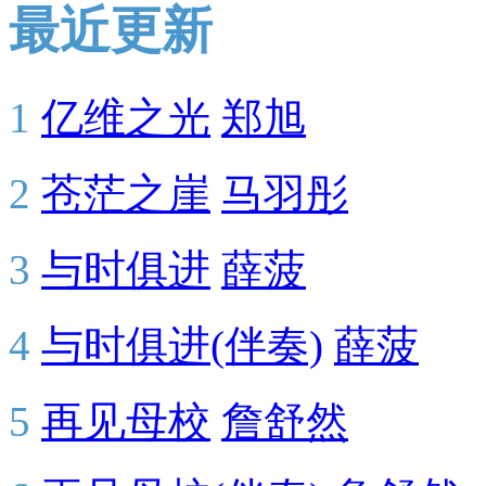
最近更新
1
亿维之光
郑旭
2
苍茫之崖
马羽彤
3
与时俱进
薛菠
4
与时俱进(伴奏)
薛菠
5
再见母校
詹舒然