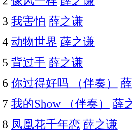
2
像风一样
薛之谦
3
我害怕
薛之谦
4
动物世界
薛之谦
5
背过手
薛之谦
6
你过得好吗 （伴奏）
薛
7
我的Show （伴奏）
薛
8
凤凰花千年恋
薛之谦