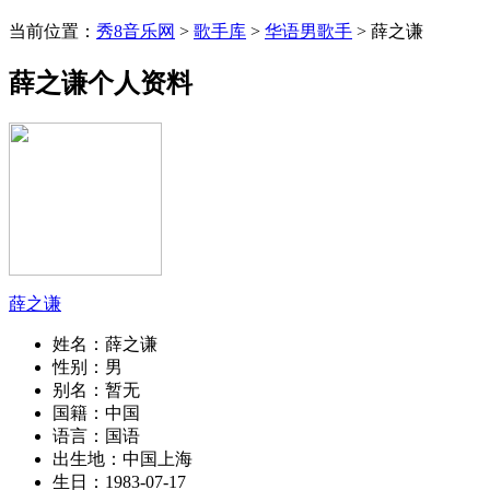
当前位置：
秀8音乐网
>
歌手库
>
华语男歌手
> 薛之谦
薛之谦个人资料
薛之谦
姓名：
薛之谦
性别：
男
别名：
暂无
国籍：
中国
语言：
国语
出生地：
中国上海
生日：
1983-07-17