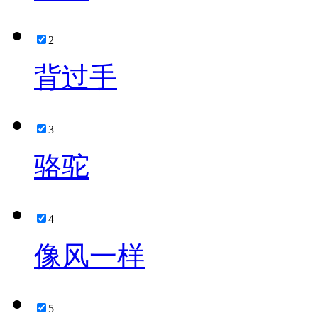
2
背过手
3
骆驼
4
像风一样
5