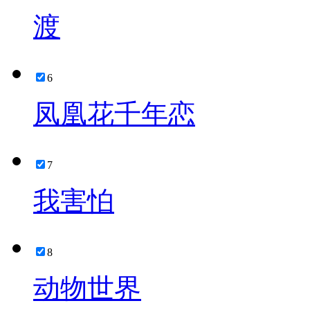
渡
6
凤凰花千年恋
7
我害怕
8
动物世界