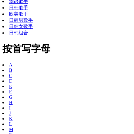
华语歌手
日韩歌手
欧美歌手
日韩男歌手
日韩女歌手
日韩组合
按首写字母
A
B
C
D
E
F
G
H
I
J
K
L
M