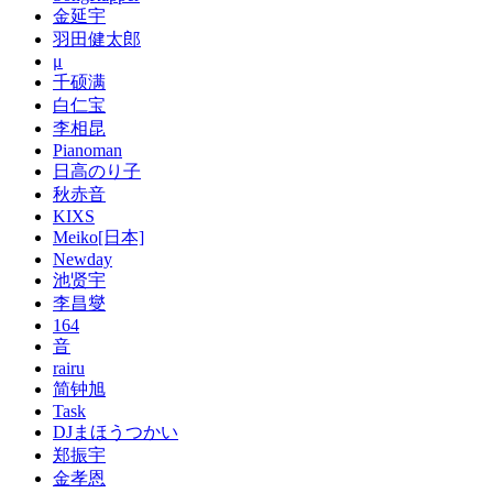
金延宇
羽田健太郎
μ
千硕满
白仁宝
李相昆
Pianoman
日高のり子
秋赤音
KIXS
Meiko[日本]
Newday
池贤宇
李昌燮
164
音
rairu
简钟旭
Task
DJまほうつかい
郑振宇
金孝恩