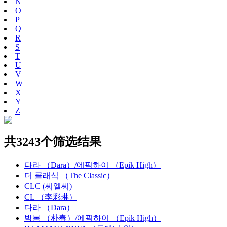
N
O
P
Q
R
S
T
U
V
W
X
Y
Z
共3243个筛选结果
다라 （Dara）/에픽하이 （Epik High）
더 클래식 （The Classic）
CLC (씨엘씨)
CL （李彩琳）
다라 （Dara）
박봄 （朴春）/에픽하이 （Epik High）