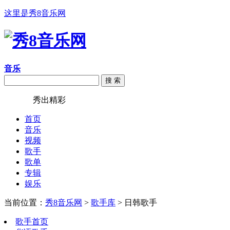
这里是秀8音乐网
音乐
搜 索
秀8音乐
秀出精彩
首页
音乐
视频
歌手
歌单
专辑
娱乐
当前位置：
秀8音乐网
>
歌手库
> 日韩歌手
歌手首页