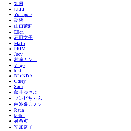
如何
LLLL
Yohappie
胡桃
山口茉莉
Ellen
石田文子
Ma15
PRIM
Jucy
村岸カンナ
Virgo
luki
BLeNDA
Odrey
Sorri
藤井ゆきよ
ゾンビちゃん
白波多カミン
Raun
kottur
吴希贞
室加奈子