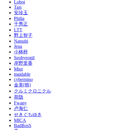
Lobot
Tasi
安珍玉
Philia
千秀正
LTT
野上智子
Natsuhi
Jena
小林梓
Seohyeonil
岸野里香
Miur
maidable
cybermiso
金美[韩]
クルミクロニクル
荷隐
Fwany
卢海仁
せきぐちゆき
MICA
BadBosS