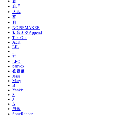
香
真理
大地
高
月
NOISEMAKER
初音ミクAppend
TakeOne
JacK
LIL
I
神
LEO
banvox
崔容俊
Jessi
Mary
B
Yankie
S
J
A
晟敏
SongRapper