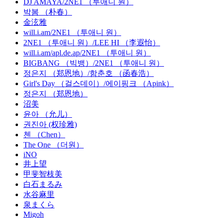
DJ AMAYA/2NE1 （투애니 원）
박봄 （朴春）
金泫雅
will.i.am/2NE1 （투애니 원）
2NE1 （투애니 원）/LEE HI （李遐怡）
will.i.am/apl.de.ap/2NE1 （투애니 원）
BIGBANG （빅뱅）/2NE1 （투애니 원）
정은지 （郑恩地）/함춘호 （函春浩）
Girl's Day （걸스데이）/에이핑크 （Apink）
정은지 （郑恩地）
沼美
윤아 （允儿）
권진아 (权珍雅)
첸 （Chen）
The One （더원）
iNO
井上望
甲斐智枝美
白石まるみ
水谷麻里
泉まくら
Migoh