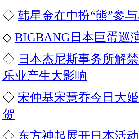
◇
韩星金在中扮“熊”参
◇
BIGBANG日本巨蛋巡
◇
日本杰尼斯事务所解禁
乐业产生大影响
◇
宋仲基宋慧乔今日大婚
贺
◇
东方神起展开日本活动就