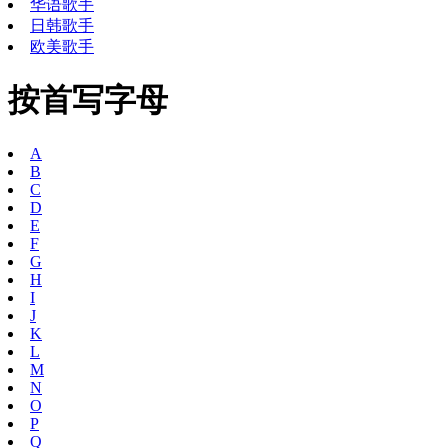
华语歌手
日韩歌手
欧美歌手
按首写字母
A
B
C
D
E
F
G
H
I
J
K
L
M
N
O
P
Q