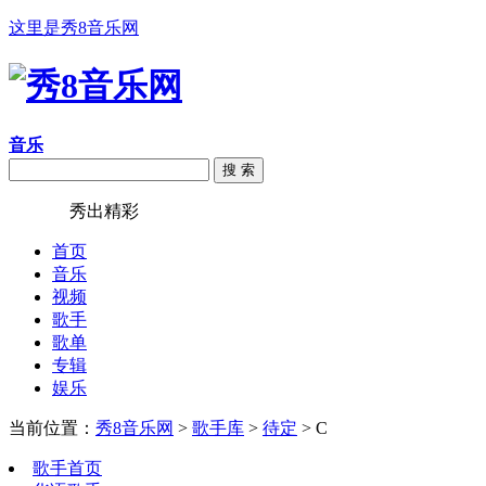
这里是秀8音乐网
音乐
搜 索
秀8音乐
秀出精彩
首页
音乐
视频
歌手
歌单
专辑
娱乐
当前位置：
秀8音乐网
>
歌手库
>
待定
> C
歌手首页